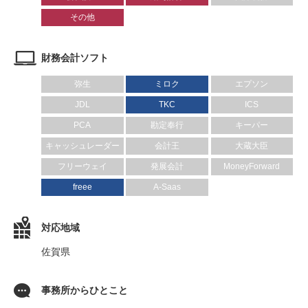
その他
財務会計ソフト
弥生
ミロク
エプソン
JDL
TKC
ICS
PCA
勘定奉行
キーパー
キャッシュレーダー
会計王
大蔵大臣
フリーウェイ
発展会計
MoneyForward
freee
A-Saas
対応地域
佐賀県
事務所からひとこと