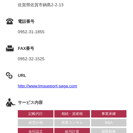
佐賀県佐賀市鍋島2-2-13
電話番号
0952-31-1855
FAX番号
0952-32-1525
URL
http://www.tmsupport-saga.com
サービス内容
記帳代行
相続・資産税
事業承継
経営計画
医業コンサル
M&A
会社設立
給与計算
国際税務