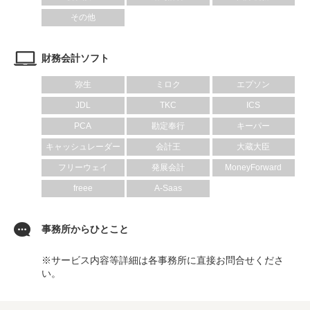
その他
財務会計ソフト
弥生
ミロク
エプソン
JDL
TKC
ICS
PCA
勘定奉行
キーパー
キャッシュレーダー
会計王
大蔵大臣
フリーウェイ
発展会計
MoneyForward
freee
A-Saas
事務所からひとこと
※サービス内容等詳細は各事務所に直接お問合せくださ
い。