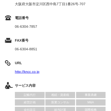
大阪府大阪市淀川区西中島7丁目1番26号-707
電話番号
06-6304-7857
FAX番号
06-6304-8851
URL
http://kncc.co.jp
サービス内容
記帳代行
相続・資産税
事業承継
経営計画
医業コンサル
M&A
会社設立
給与計算
国際税務