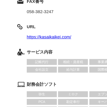
FAX番号
058-382-3247
URL
https://kasaikaikei.com/
サービス内容
記帳代行
相続・資産税
事業
会社設立
給与計算
国際
財務会計ソフト
弥生
ミロク
エプ
PCA
勘定奉行
キー