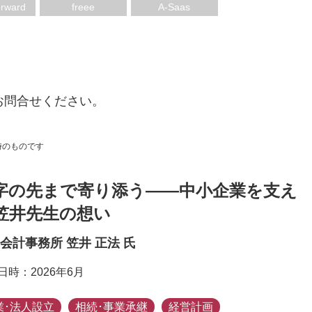
ー
rward
freee
A-Saas
お問合せください。
時のものです
字の先まで寄り添う——中小企業を支え
笠井先生の想い
会計事務所 笠井 正法 氏
日時：2026年6月
業･法人設立
相続･事業承継
経営計画