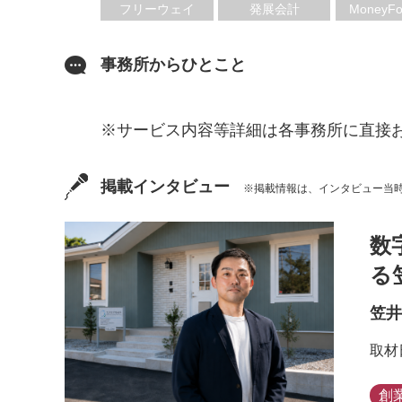
フリーウェイ
発展会計
MoneyFo
事務所からひとこと
※サービス内容等詳細は各事務所に直接
掲載インタビュー
※掲載情報は、インタビュー当
数
る
笠井
取材
創