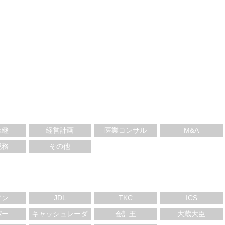
承継
経営計画
医業コンサル
M&A
税務
その他
ソン
JDL
TKC
ICS
パー
キャッシュレーダ
会計王
大蔵大臣