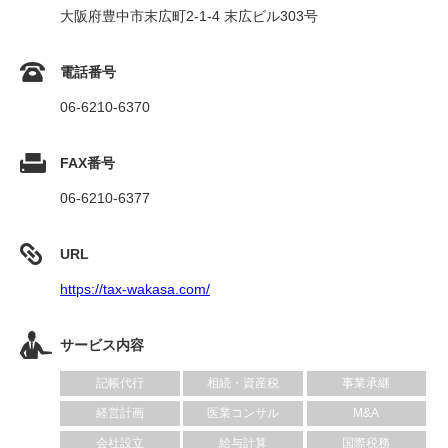
大阪府豊中市末広町2-1-4 末広ビル303号
電話番号
06-6210-6370
FAX番号
06-6210-6377
URL
https://tax-wakasa.com/
サービス内容
記帳代行
相続・資産税
事業承継
経営計画
医業コンサル
M&A
会社設立
給与計算
国際税務