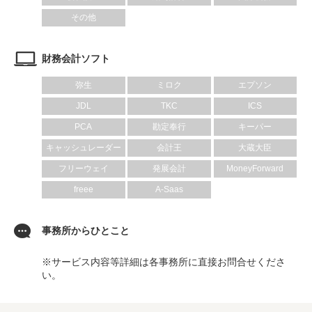
その他
財務会計ソフト
弥生
ミロク
エプソン
JDL
TKC
ICS
PCA
勘定奉行
キーパー
キャッシュレーダー
会計王
大蔵大臣
フリーウェイ
発展会計
MoneyForward
freee
A-Saas
事務所からひとこと
※サービス内容等詳細は各事務所に直接お問合せくださ
い。