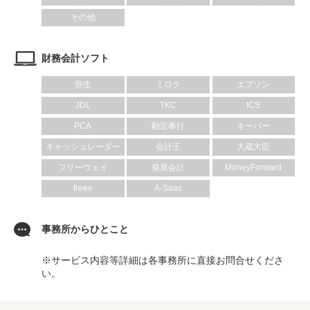
その他
財務会計ソフト
弥生
ミロク
エプソン
JDL
TKC
ICS
PCA
勘定奉行
キーパー
キャッシュレーダー
会計王
大蔵大臣
フリーウェイ
発展会計
MoneyForward
freee
A-Saas
事務所からひとこと
※サービス内容等詳細は各事務所に直接お問合せくださ
い。