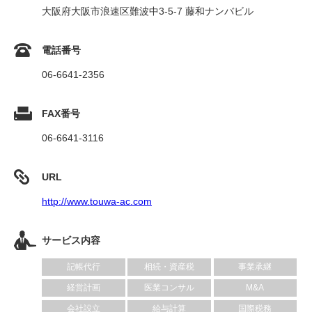
大阪府大阪市浪速区難波中3-5-7 藤和ナンバビル
電話番号
06-6641-2356
FAX番号
06-6641-3116
URL
http://www.touwa-ac.com
サービス内容
記帳代行
相続・資産税
事業承継
経営計画
医業コンサル
M&A
会社設立
給与計算
国際税務