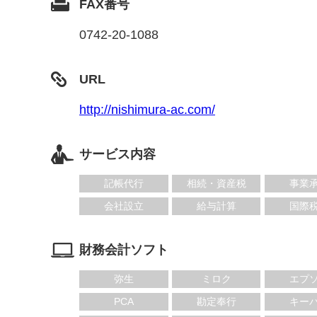
FAX番号
0742-20-1088
URL
http://nishimura-ac.com/
サービス内容
記帳代行
相続・資産税
事業
会社設立
給与計算
国際
財務会計ソフト
弥生
ミロク
エプ
PCA
勘定奉行
キー