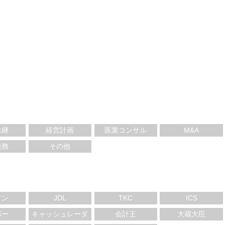
承継
経営計画
医業コンサル
M&A
税務
その他
ソン
JDL
TKC
ICS
パー
キャッシュレーダ
会計王
大蔵大臣