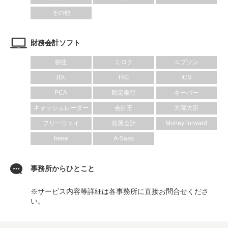
その他
財務会計ソフト
弥生
ミロク
エプソン
JDL
TKC
ICS
PCA
勘定奉行
キーパー
キャッシュレーダー
会計王
大蔵大臣
フリーウェイ
発展会計
MoneyForward
freee
A-Saas
事務所からひとこと
※サービス内容等詳細は各事務所に直接お問合せくださ
い。