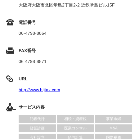
大阪府大阪市北区堂島2丁目2-2 近鉄堂島ビル15F
電話番号
06-4798-8864
FAX番号
06-4798-8871
URL
http://www.btjtax.com
サービス内容
記帳代行
相続・資産税
事業承継
経営計画
医業コンサル
M&A
会社設立
給与計算
国際税務