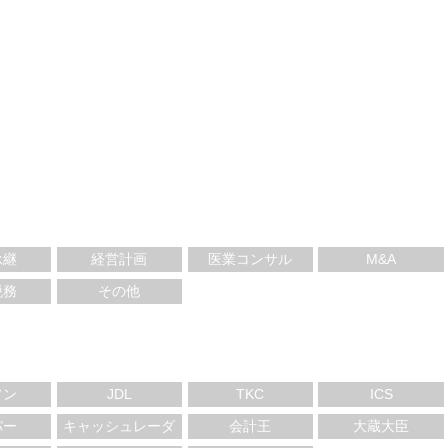
承継
経営計画
医業コンサル
M&A
税務
その他
ソン
JDL
TKC
ICS
パー
キャッシュレーダ
会計王
大蔵大臣