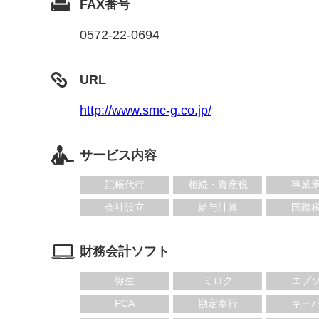
FAX番号
0572-22-0694
URL
http://www.smc-g.co.jp/
サービス内容
記帳代行
相続・資産税
事業
会社設立
給与計算
国際
財務会計ソフト
弥生
ミロク
エプ
PCA
勘定奉行
キー