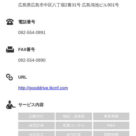
広島県広島市中区八丁堀2番31号 広島鴻池ビル901号
電話番号
082-554-0891
FAX番号
082-554-0890
URL
http://gooddrive.tkcnf.com
サービス内容
記帳代行
相続・資産税
事業承継
経営計画
医業コンサル
M&A
会社設立
給与計算
国際税務