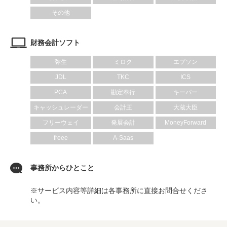
その他
財務会計ソフト
弥生
ミロク
エプソン
JDL
TKC
ICS
PCA
勘定奉行
キーパー
キャッシュレーダー
会計王
大蔵大臣
フリーウェイ
発展会計
MoneyForward
freee
A-Saas
事務所からひとこと
※サービス内容等詳細は各事務所に直接お問合せくださ
い。