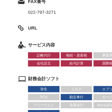
FAX番号
022-797-3271
URL
サービス内容
記帳代行
相続・資産税
事業
会社設立
給与計算
国際
財務会計ソフト
弥生
ミロク
エプ
PCA
勘定奉行
キー
フリーウェイ
発展会計
MoneyFo