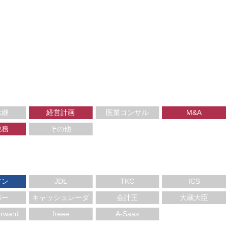
承継
経営計画
医業コンサル
M&A
税務
その他
ソン
JDL
TKC
ICS
パー
キャッシュレーダ
会計王
大蔵大臣
ー
rward
freee
A-Saas