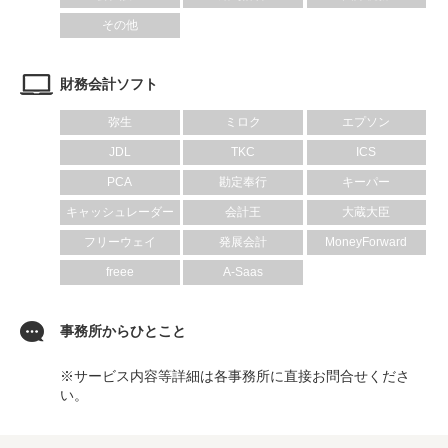
その他
財務会計ソフト
弥生
ミロク
エプソン
JDL
TKC
ICS
PCA
勘定奉行
キーパー
キャッシュレーダー
会計王
大蔵大臣
フリーウェイ
発展会計
MoneyForward
freee
A-Saas
事務所からひとこと
※サービス内容等詳細は各事務所に直接お問合せくださ
い。