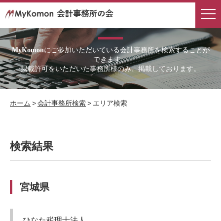
会計事務所検索結果
にご参加いただいている会計事務所を検索することが
MyKomon
できます。
掲載許可をいただいた事務所様のみ、掲載しております。
ホーム
>
会計事務所検索
>
エリア検索
検索結果
宮城県
ひなた税理士法人