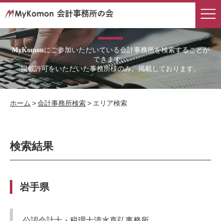
会計事務所検索結果
にご参加いただいている会計事務所を検索することが
MyKomon
できます。
掲載許可をいただいた事務所様のみ、掲載しております。
ホーム
>
会計事務所検索
>
エリア検索
検索結果
岩手県
公認会計士・税理士清水真弘事務所