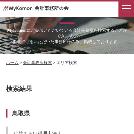
会計事務所検索結果
にご参加いただいている会計事務所を検索することが
MyKomon
できます。
掲載許可をいただいた事務所様のみ、掲載しております。
ホーム
>
会計事務所検索
>
エリア検索
検索結果
鳥取県
山陰みらい税理士法人