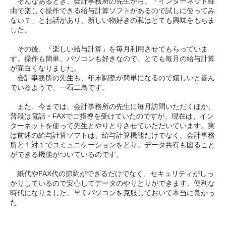
そんなあるとき、会計事務所の先生から、「インターネット経
由で楽しく操作できる給与計算ソフトがあるので試しに使ってみ
ない？」とお話があり、新しい物好きの私はとても興味をもちま
した。
その後、「楽しい給与計算」を毎月利用させてもらっていま
す。操作も簡単、パソコンも好きなので、とても毎月の給与計算
が面白くなりました。
会計事務所の先生も、年末調整が簡単になるので嬉しいと喜ん
でいるようで、一石二鳥です。
また、今までは、会計事務所の先生に毎月訪問いただくほか、
普段は電話・FAXでご指導を受けていたのですが、現在は、イン
ターネットを使って先生とやりとりさせていただいています。実
は前述の給与計算ソフトは、給与計算機能だけでなく、会計事務
所と１対１でコミュニケーションをとり、データ共有も図ること
ができる機能がついているのです。
紙代やFAX代の節約ができるだけでなく、セキュリティがしっ
かりしているので安心してデータのやりとりができます。便利な
時代になりました。早くパソコンを克服しておいて本当に良かっ
た