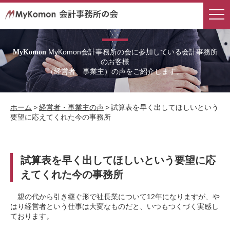
経営者・事業主の声
MyKomon会計事務所の会に参加している会計事務所
MyKomon
のお客様
（経営者、事業主）の声をご紹介します。
ホーム
>
経営者・事業主の声
>
試算表を早く出してほしいという
要望に応えてくれた今の事務所
試算表を早く出してほしいという要望に応
えてくれた今の事務所
親の代から引き継ぐ形で社長業について12年になりますが、や
はり経営者という仕事は大変なものだと、いつもつくづく実感し
ております。