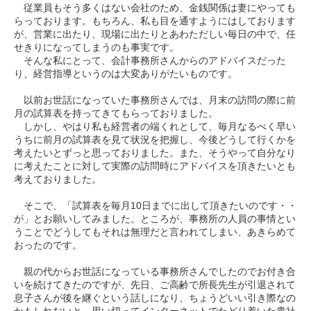
従業員もそう多くはない会社のため、金銭関係は妻にやっても
らっております。もちろん、私も目を通すようにはしております
が、営業に出たり、現場に出たりとあわただしい毎日の中で、任
せきりになってしまうのも事実です。
そんな私にとって、会計事務所さんからのアドバイスだった
り、経営指導というのは大変ありがたいものです。
以前お世話になっていた事務所さんでは、月末の訪問の際に前
月の試算表を持ってきてもらっておりました。
しかし、やはり私も経営者の端くれとして、毎月なるべく早い
うちに前月の試算表を見て状況を把握し、今後どうして行くかを
考えたいとずっと思っておりました。また、そうやって自分なり
に考えたことに対して実際の訪問時にアドバイスを頂きたいとも
考えておりました。
そこで、「試算表を毎月10日までに出して頂きたいのです・・
が」とお願いしてみました。ところが、事務所の人員の事情とい
うことでどうしてもそれは無理だと言われてしまい、あきらめて
おったのです。
親の代からお世話になっている事務所さんでしたのでお付き合
いを続けてきたのですが、先日、ご高齢で所長先生が引退されて
息子さんが後を継ぐという話しになり、ちょうどいい引き際なの