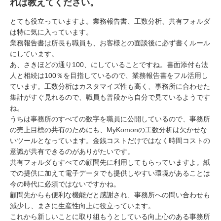
れば教えてください。
とても役立っていますよ。業務報告書、工数分析、共有フォルダ
は特に気に入っています。
業務報告書は所長も職員も、お客様との面談後に必ず書くルール
にしています。
あ、さきほどの通り100、にしていることですね。書面添付も法
人と相続は100％を目指しているので、業務報告書をフル活用し
ています。工数分析はカスタマイズ性も高く、事務所に合わせた
集計がすぐ見れるので、職員も普段から自分で見ているようです
ね。
うちは事務所のすべての数字を職員に公開しているので、事務所
の売上目標の共有のためにも、MyKomonの工数分析は欠かせな
いツールとなっています。金銭コストだけではなく時間コストの
意識が共有できるのがありがたいです。
共有フォルダもすべての顧問先に利用してもらっていますよ。紙
での提供に加えて電子データでも提供しやすい環境があることは
今の時代に必須ではないですかね。
顧問先からも便利な機能だと感謝され、事務所への問い合わせも
減少し、まさに生産性向上に役立っています。
これから新しいことに取り組もうとしている向上心のある事務所