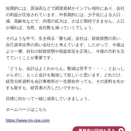
短期的には、原油高などで調達資材がインフレ傾向にあり、会社
の利益が圧迫されています。中長期的には、少子化による人口
減、高齢化などで、内需の拡大は、さほど期待できません。人口
が減れば、当然、会社数も減っていくでしょう。
そのような中で、生き残る「勝ち組」会社は、財政状態の良い、
自己資本比率の高い会社だと考えています。したがって、今後は
より一層、自社の財政状態や損益状況を正視し、今後の方針を立
てていくことが重要です。
「どうも、会計はよくわからん。数値は苦手で・・・」とおっし
ゃらずに、もっと会計を勉強して欲しいと思います。どれだけ、
経営分析資料を会計事務所が一生懸命作っても、その資料を生か
すも殺すも、経営者の方しだいですから。
目標に向かって一緒に成長していきましょう。
ホームページはこちら
https://www.mi-cpa.com
事務所の詳細を見る