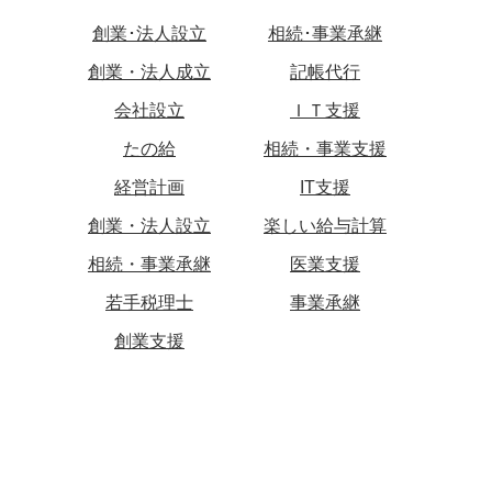
創業･法人設立
相続･事業承継
創業・法人成立
記帳代行
会社設立
ＩＴ支援
たの給
相続・事業支援
経営計画
IT支援
創業・法人設立
楽しい給与計算
相続・事業承継
医業支援
若手税理士
事業承継
創業支援