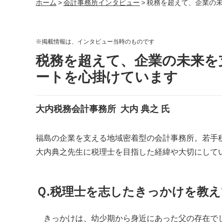
ホーム
>
会計事務所インタビュー
>
税務を超えて、企業の
※掲載情報は、インタビュー当時のものです
税務を超えて、企業の未来を
ートを心掛けています
大内税務会計事務所
大内 典之 氏
福島の企業を支える地域密着型の会計事務所。若手
大内典之先生に税理士を目指した経緯や大切にして
Ｑ.
税理士
を志したきっかけを教え
きっかけは、幼少期から身近にあった父の存在でし